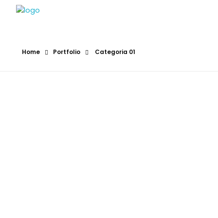
ENGEO, Lda.
Avaliamos os seus sonhos e medimos o seu território
Home
Portfolio
Categoria 01
Título 01
1
Categoria 01